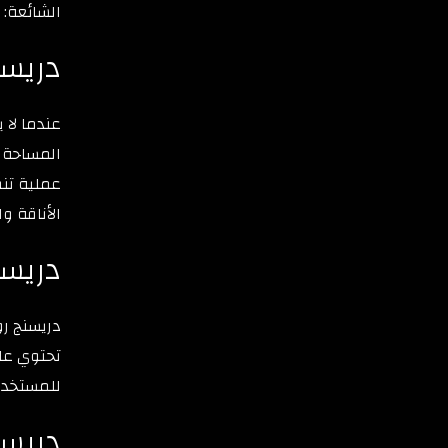
الشائعة:
دريسن
عندما لا 
المساحة و
عملية تنظ
الأناقة و
دريس
دريسنج رو
تحتوي على
للمستخدم 
دريسن