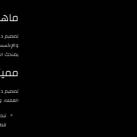
ماهو
تصميم دري
والإكسسوا
يمنحك الع
مميز
تصميم دري
العملاء. 
تنظ
قطع