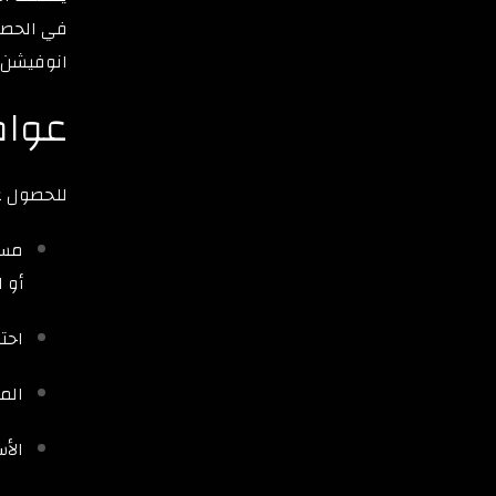
في الحصو
انوفيشن.
عوام
للحصول عل
مسا
أو ا
احت
الم
الأ