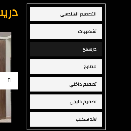
دري
التصميم الهندسي
تشطيبات
دريسنج
مطابخ
تصميم داخلي
تصميم خارجي
لاند سكيب