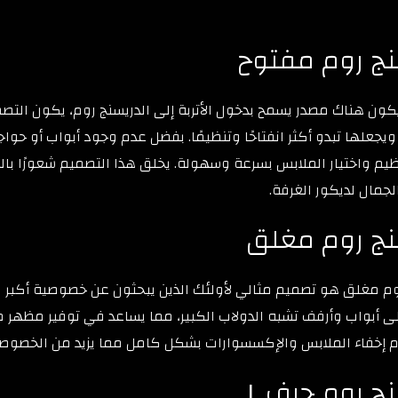
ج روم مفتوح
يكون هناك مصدر يسمح بدخول الأتربة إلى الدريسنج روم، يكون التص
يجعلها تبدو أكثر انفتاحًا وتنظيمًا. بفضل عدم وجود أبواب أو ح
يم واختيار الملابس بسرعة وسهولة. يخلق هذا التصميم شعورًا بال
الجمال لديكور الغرفة.
نج روم مغلق
م مغلق هو تصميم مثالي لأولئك الذين يبحثون عن خصوصية أكبر في
 أبواب وأرفف تشبه الدولاب الكبير، مما يساعد في توفير مظهر م
إخفاء الملابس والإكسسوارات بشكل كامل مما يزيد من الخصوصية 
ج روم حرف L