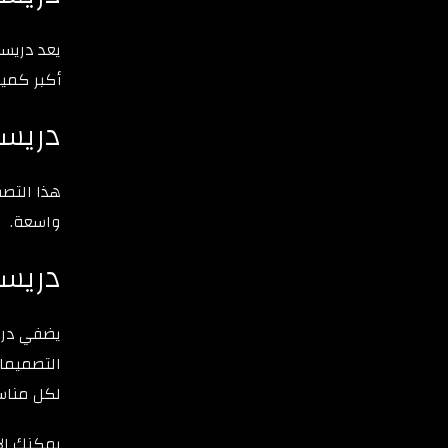
أكبر كمي
دريسن
هذا التصم
واسعة.
دريسن
يضفي دريس
التصميمات
لكل مناسب
يمكنك الآ