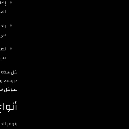
إضا
الغر
راح
في 
تصم
من 
كل هذه ال
دريسنج رو
سيركل سن
أنوا
يتوفر الد