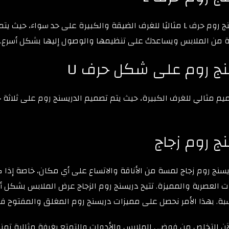
يعد دريسنج روم حرف L مثاليًا للغرف الضيقة والكبيرة على حد 
ة من الملابس ويساعدك على تنظيمها والوصول إليها بشكل أسرع.
ج روم على شكل حرف U
يم مثالي للغرف الكبيرة، حيث يتم تصميم الدريسنج روم على ثلاثة ج
ج روم زجاج
نج روم زجاج لمسة من الأناقة والاتساع على أي مكان، خاصة إذا كان
 العصرية والمميزة. تتيح دريسنج روم الزجاج عرض الملابس بشكل أ
ة. بهذا الأمر نحصل على مميزات دريسنج روم المغلق والمفتوح في
ن التخلص من فوضى الملابس والأدوات والتمتع بغرفة مثالية تمنحك 