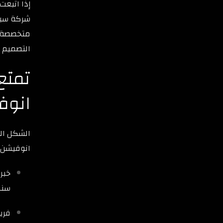
إذا اتبعت
شركة سير
متخصصة لا
التصميم 
تمتع
انوف
الشكل الج
انوفيشن، ا
خبر
سنو
فري